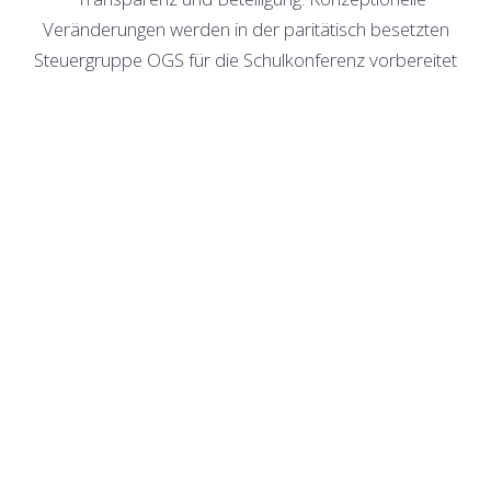
Veränderungen werden in der paritätisch besetzten
Steuergruppe OGS für die Schulkonferenz vorbereitet
• Gezielte Qualitätsentwicklung: differenziertes
Raumnutzungskonzept
• Weiterentwicklung der Angebotsstruktur zur
Sicherstellung des Rechtsanspruchs
• Fortschreibung des Kinderschutzkonzeptes