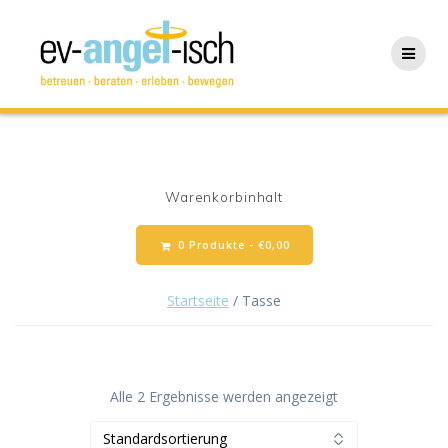
Zum
Inhalt
springen
Warenkorbinhalt
0 Produkte -
€
0,00
Startseite
/ Tasse
Alle 2 Ergebnisse werden angezeigt