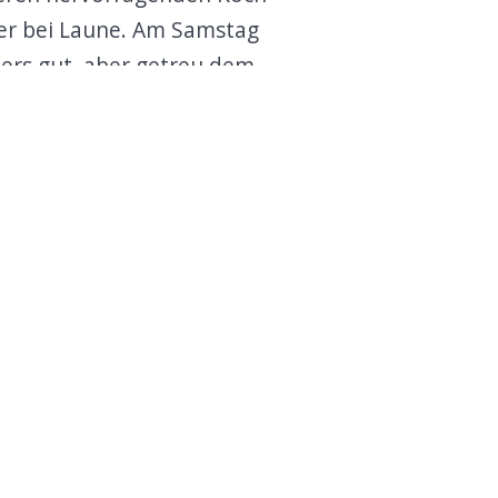
mer bei Laune. Am Samstag
ers gut, aber getreu dem
kam, alles rund, was durch
 Ferien kommen bestimmt und