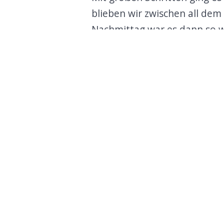
blieben wir zwischen all de
Nachmittag war es dann so w
Sprichwort „Schlechte Genera
tosenden Applaus bestätigt 
Und ruck, zuck waren sechs
damit auch unser nächstes 