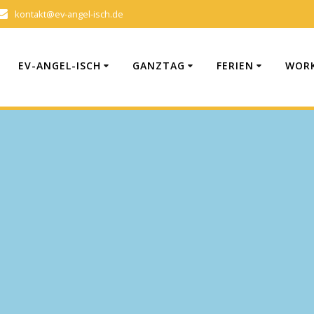
kontakt@ev-angel-isch.de
EV-ANGEL-ISCH
GANZTAG
FERIEN
WORK