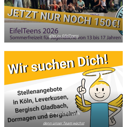
alles zu EifelTeens
Wir suchen Dich
denn unser Team wächst