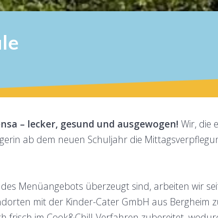
le
nsa – lecker, gesund und ausgewogen!
Wir, die
rägerin ab dem neuen Schuljahr die Mittagsverpfleg
t des Menüangebots überzeugt sind, arbeiten wir sei
ndorten mit der Kinder-Cater GmbH aus Bergheim 
h frisch im Cook&Chill-Verfahren zubereitet, wodur