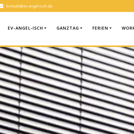
kontakt@ev-angel-isch.de
EV-ANGEL-ISCH
GANZTAG
FERIEN
WORK