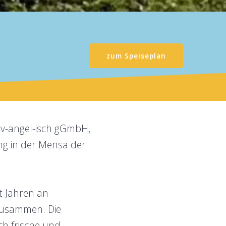
zum Speiseplan
 ev-angel-isch gGmbH,
ung in der Mensa der
t Jahren an
zusammen. Die
ch frische und