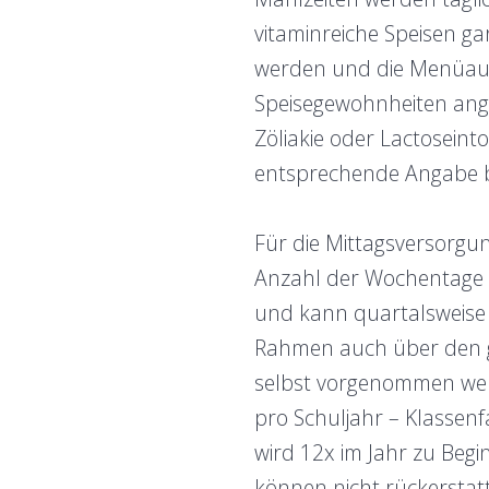
vitaminreiche Speisen ga
werden und die Menüausw
Speisegewohnheiten ange
Zöliakie oder Lactoseint
entsprechende Angabe b
Für die Mittagsversorgun
Anzahl der Wochentage fü
und kann quartalsweise
Rahmen auch über den 
selbst vorgenommen werd
pro Schuljahr – Klassen
wird 12x im Jahr zu Beg
können nicht rückerstatt