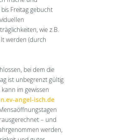
 bis Freitag gebucht
viduellen
glichkeiten, wie z.B.
llt werden (durch
hlossen, bei dem die
ag ist unbegrenzt gültig
 kann im gewissen
n.ev-angel-isch.de
n Mensaöffnungstagen
herausgerechnet – und
t wahrgenommen werden,
sigkeit und gutes