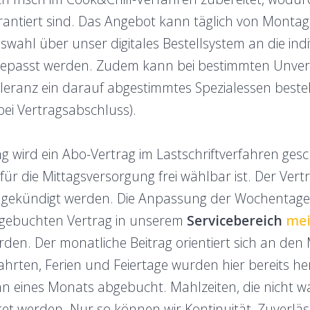
rantiert sind. Das Angebot kann täglich von Montag
ahl über unser digitales Bestellsystem an die indi
passt werden. Zudem kann bei bestimmten Unverträ
oleranz ein darauf abgestimmtes Spezialessen beste
ei Vertragsabschluss).
g wird ein Abo-Vertrag im Lastschriftverfahren gesc
r die Mittagsversorgung frei wählbar ist. Der Vertr
 gekündigt werden. Die Anpassung der Wochentage
gebuchten Vertrag in unserem
Servicebereich
mei
en. Der monatliche Beitrag orientiert sich an de
fahrten, Ferien und Feiertage wurden hier bereits 
inn eines Monats abgebucht. Mahlzeiten, die nich
et werden. Nur so können wir Kontinuität, Zuverläs