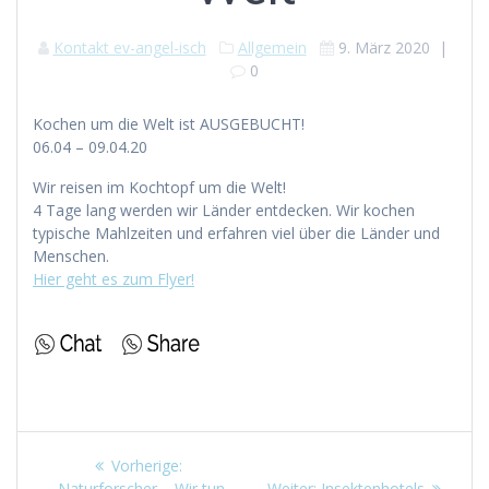
Kontakt ev-angel-isch
Allgemein
9. März 2020
|
0
Kochen um die Welt ist AUSGEBUCHT!
06.04 – 09.04.20
Wir reisen im Kochtopf um die Welt!
4 Tage lang werden wir Länder entdecken. Wir kochen
typische Mahlzeiten und erfahren viel über die Länder und
Menschen.
Hier geht es zum Flyer!
Beitragsnavigation
Vorheriger
Vorherige:
Beitrag:
Nächster
„Naturforscher – Wir tun
Weiter:
Insektenhotels