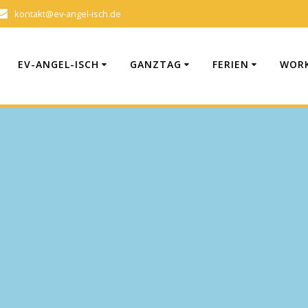
kontakt@ev-angel-isch.de
EV-ANGEL-ISCH
GANZTAG
FERIEN
WORK