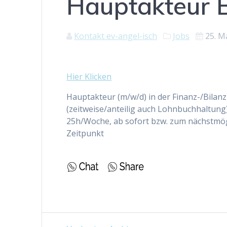
Hauptakteur 
Kontakt ev-angel-isch
Jobs
25. M
Hier Klicken
Hauptakteur (m/w/d) in der Finanz-/Bila
(zeitweise/anteilig auch Lohnbuchhaltung
25h/Woche, ab sofort bzw. zum nächstmö
Zeitpunkt
Beitragsnavigation