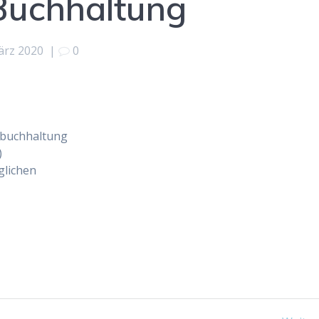
Buchhaltung
ärz 2020
|
0
nzbuchhaltung
)
glichen